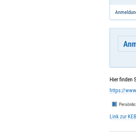
Anmeldun
Anm
Hier finden 
E-Mail
*
:
https://www
Persönlic
Vornam
Link zur KE