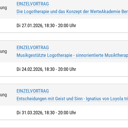
EINZELVORTRAG
tung
Die Logotherapie und das Konzept der WerteAkademie Berl
Di 27.01.2026, 18:30 - 20:00 Uhr
EINZELVORTRAG
tung
Musikgestützte Logotherapie - sinnorientierte Musiktherap
chrift
Di 24.02.2026, 18:30 - 20:00 Uhr
er Anmeldung willige ich ein, dass die Teilnahmegebühr vom a
EINZELVORTRAG
er Anmeldung versichere ich, dass ich Kontoinhaber/-in bin oder
tung
Entscheidungen mit Geist und Sinn - Ignatius von Loyola tri
vom entsprechenden Konto die Teilnahmegebühr eingezogen wi
Di 31.03.2026, 18:30 - 20:00 Uhr
inhaber/-in
*
: