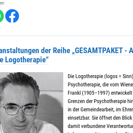
len:
me
*
:
/ Hausnr.
*
:
ranstaltungen der Reihe
„GESAMTPAKET - 
re Logotherapie“
Die Logotherapie (logos = Sinn) 
Psychotherapie, die vom Wiener
Frankl (1905–1997) entwickelt
Grenzen der Psycho­therapie hin
in der Gemeindearbeit, im Ehr
einsetzbar. Sie öffnet den Blic
.
*
:
damit verbundene Verantwortun