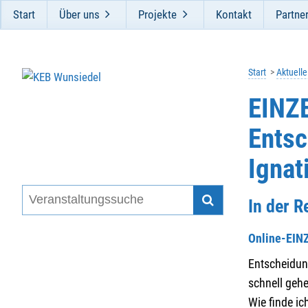
Start
Über uns
Projekte
Kontakt
Partne
Start
Aktuell
EINZ
Entsc
Ignat
In der R
Online-EI
Entscheidung
schnell geh
Wie finde ic