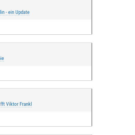
in - ein Update
ie
ngegebenen Konto eingezogen wird.
 über das Einverständnis verfüge,
fft Viktor Frankl
rd.