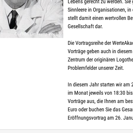
Lebens gerecht zu werden. Sie 
Sinnleere in Organisationen, i
Angaben, die Sie der KEB mitteilen möchten:
stellt damit einen wertvollen Be
Sie hierzu evtl. das Feld
ANMELDUNG
in der Veranstaltungsbesch
Gesellschaft dar.
Die Vortragsreihe der WerteAka
Vorträge geben auch in diesem 
e Personen (ab 15 Jahren)
Zentrum der originären Logother
weiteren Personen übernimmt der Anmelder die Kosten
Problemfelder unserer Zeit.
elde weitere Personen an (ab 15 Jahren)
In diesem Jahr starten wir am 
im Monat jeweils von 18:30 bis 
ranstaltungen mit Kindern:
Vorträge aus, die Ihnen am be
mit anmelden
Euro oder buchen Sie das Gesa
Eröffnungsvortrag am 26. Janua