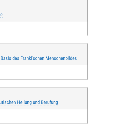
ie
 Basis des Frankl’schen Menschenbildes
be ich zur Kenntnis genommen und ich
utischen Heilung und Berufung