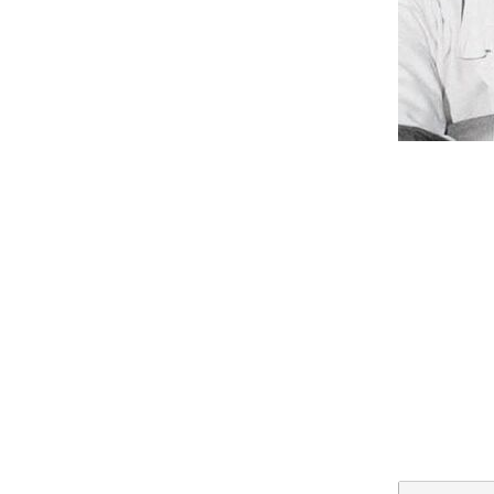
Weitere 
Beachten 
Weiter
für die 
Ich m
Bei Ve
Kind 