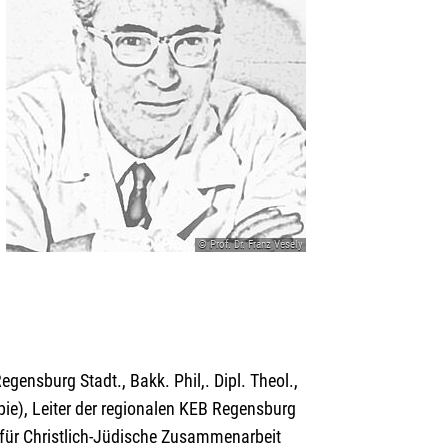
© Prof. Dr. Franz Vesely
egensburg Stadt., Bakk. Phil,. Dipl. Theol.,
pie), Leiter der regionalen KEB Regensburg
 für Christlich-Jüdische Zusammenarbeit