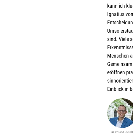
kann ich kl
Ignatius von
Entscheidung
Umso erstaun
sind. Viele
Erkenntnisse
Menschen als
Gemeinsam n
eröffnen pra
sinnorientie
Einblick in 
© Roland Preußl