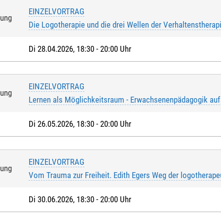
EINZELVORTRAG
tung
der Bank
*
:
Die Logotherapie und die drei Wellen der Verhaltenstherap
Di 28.04.2026, 18:30 - 20:00 Uhr
*
:
EINZELVORTRAG
tung
Lernen als Möglichkeitsraum - Erwachsenenpädagogik auf
Di 26.05.2026, 18:30 - 20:00 Uhr
eptiere die
Nutzungsbedingungen (AGB)
. Die
Widerrufsbelehrung
ha
ge, dass ich das 16. Lebensjahr vollendet habe.*
EINZELVORTRAG
tung
ern mit * handelt es sich um Pflichtfelder.
Vom Trauma zur Freiheit. Edith Egers Weg der logotherape
Di 30.06.2026, 18:30 - 20:00 Uhr