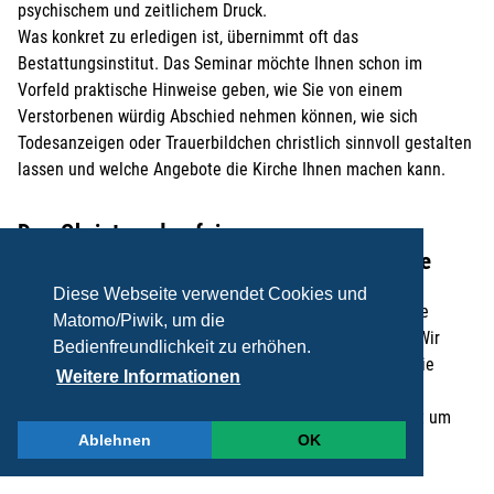
psychischem und zeitlichem Druck.
Was konkret zu erledigen ist, übernimmt oft das
Bestattungsinstitut. Das Seminar möchte Ihnen schon im
Vorfeld praktische Hinweise geben, wie Sie von einem
Verstorbenen würdig Abschied nehmen können, wie sich
Todesanzeigen oder Trauerbildchen christlich sinnvoll gestalten
lassen und welche Angebote die Kirche Ihnen machen kann.
Das Christwerden feiern
Vom Hineinwachsen in Glauben und Kirche
Diese Webseite verwendet Cookies und
Wie wird eigentlich jemand Mitglied der Kirche? Wenn Sie
Matomo/Piwik, um die
denken: durch die Taufe, dann ist das zu kurz gegriffen. Wir
Bedienfreundlichkeit zu erhöhen.
schauen zurück auf die Anfänge der Kirche, betrachten die
Weitere Informationen
Situation in der Gegenwart und suchen nach praktikablen
Möglichkeiten für die Zukunft. Wir werden sehen: Es geht um
Ablehnen
OK
mehr als um Taufe, Erstkommunion und Firmung.