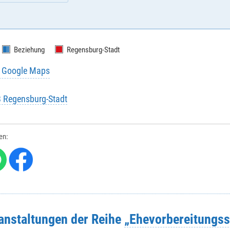
Beziehung
Regensburg-Stadt
u Google Maps
B Regensburg-Stadt
e
*
:
len:
me
*
:
/ Hausnr.
*
:
ranstaltungen der Reihe
„Ehevorbereitungss