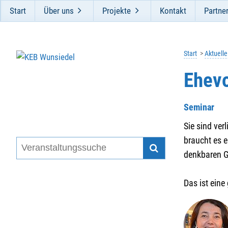
Start
Über uns
Projekte
Kontakt
Partne
Start
Aktuell
Ehevo
Seminar
Sie sind ver
braucht es e
denkbaren Gr
Das ist ein