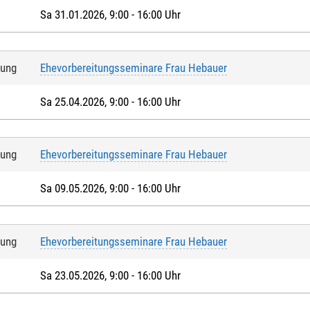
e Personen (ab 15 Jahren)
Sa 31.01.2026, 9:00 - 16:00 Uhr
weiteren Personen übernimmt der Anmelder die Kosten
elde weitere Personen an (ab 15 Jahren)
tung
Ehevorbereitungsseminare Frau Hebauer
Sa 25.04.2026, 9:00 - 16:00 Uhr
ranstaltungen mit Kindern:
mit anmelden
tung
Ehevorbereitungsseminare Frau Hebauer
Sa 09.05.2026, 9:00 - 16:00 Uhr
tung
Ehevorbereitungsseminare Frau Hebauer
eptiere die
Nutzungsbedingungen (AGB)
. Die
Widerrufsbelehrung
ha
ge, dass ich das 16. Lebensjahr vollendet habe.*
Sa 23.05.2026, 9:00 - 16:00 Uhr
ern mit * handelt es sich um Pflichtfelder.