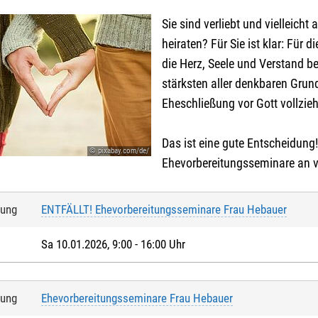
Sie sind verliebt und vielleicht
heiraten? Für Sie ist klar: Für 
die Herz, Seele und Verstand be
stärksten aller denkbaren Grun
Eheschließung vor Gott vollzie
Das ist eine gute Entscheidung
© pixabay.com/de/
Ehevorbereitungsseminare an v
.
*
:
tung
ENTFÄLLT! Ehevorbereitungsseminare Frau Hebauer
Angaben, die Sie der KEB mitteilen möchten:
Sa 10.01.2026, 9:00 - 16:00 Uhr
Sie hierzu evtl. das Feld
ANMELDUNG
in der Veranstaltungsbesch
tung
Ehevorbereitungsseminare Frau Hebauer