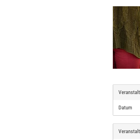
PLZ
*
:
Ort
*
:
Telefonnr
Veranstal
Weitere 
Datum
Beachten 
Veranstal