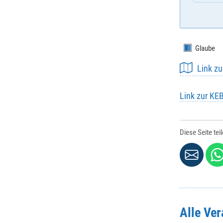
Glaube
E-Mail
*
:
Link z
Link zur KE
Vornam
Diese Seite tei
Nachna
Strasse 
Alle Ve