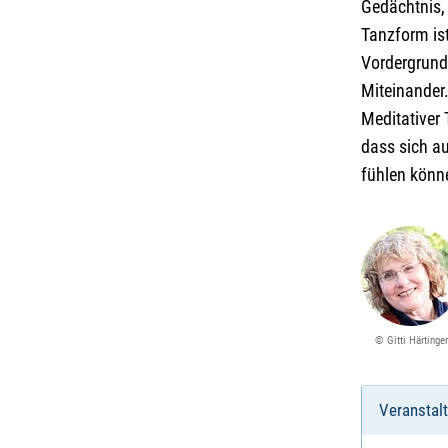
Gedächtnis,
Tanzform is
Vordergrund
Miteinander.
Meditativer 
dass sich a
fühlen könn
© Gitti Härtinger
Veranstal