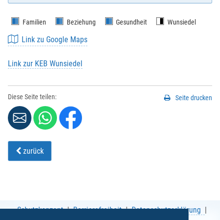
Familien
Beziehung
Gesundheit
Wunsiedel
Link zu Google Maps
E-Mail
*
:
Link zur KEB Wunsiedel
Vorname
*
:
Diese Seite teilen:
Seite drucken
Nachname
*
:
zurück
Strasse / Hausnr.
*
:
PLZ
*
:
Schutzkonzept
Barrierefreiheit
Datenschutzerklärung