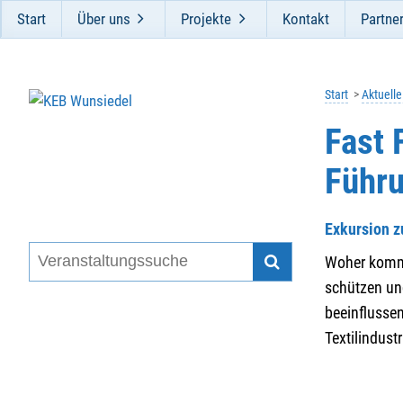
Start
Über uns
Projekte
Kontakt
Partne
Start
Aktuell
Fast 
Führ
Exkursion 
Woher kommt
schützen un
beeinflusse
Textilindus