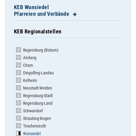
KEB Wunsiedel
Pfarreien und Verbände
KEB Regionalstellen
KEB im Bistum Regensburg
Pfarrei Arzberg
Regensburg (Bistum)
Pfarrei Brand bei Marktredwitz
Amberg
Pfarrei Marktleuthen
Cham
Pfarrei Marktredwitz Herz Jesu
Dingolfing-Landau
Pfarrei Marktredwitz St. Josef
Kelheim
Pfarrei Nagel
Neustadt-Weiden
Pfarrei Schirnding
Regensburg-Stadt
Pfarrei Schönwald
Regensburg-Land
Pfarrei Selb Heilig Geist
Schwandorf
Pfarrei Selb Herz Jesu
Straubing-Bogen
Pfarrei Weißenstadt
Tirschenreuth
Pfarrei Wunsiedel
Wunsiedel