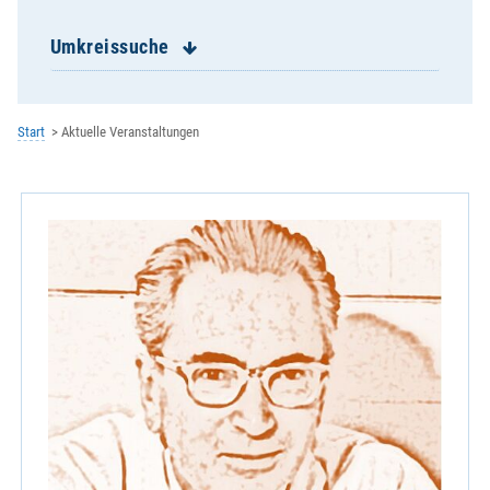
Umkreissuche
KAB Marktredwitz
Start
Aktuelle Veranstaltungen
KDFB Bezirk Wunsiedel
KEB Wunsiedel
Kolpingfamilie Marktredwitz
Kolpingfamilie Selb
Kolpingwerk Bezirk Fichtelgau
WiEge