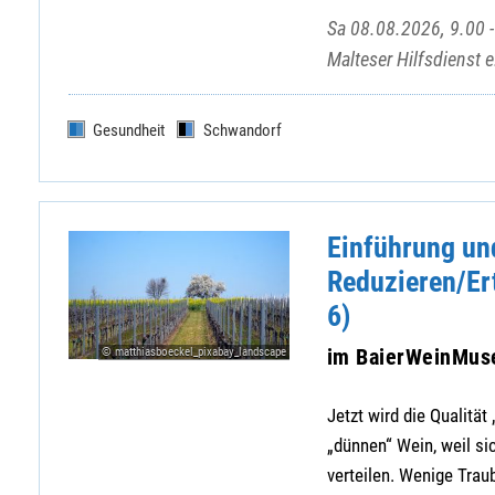
Sa 08.08.2026, 9.00 -
Malteser Hilfsdienst 
Gesundheit
Schwandorf
Einführung und
Reduzieren/Er
6)
im BaierWeinMu
© matthiasboeckel_pixabay_landscape
Jetzt wird die Qualitä
„dünnen“ Wein, weil si
verteilen. Wenige Trau