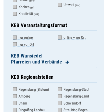
Glaube
(804)
Umwelt
(144)
Kochen
(86)
Kreativität
(319)
KEB Veranstaltungsformat
nur online
online + vor Ort
nur vor Ort
KEB Wunsiedel
Pfarreien und Verbände
KEB Regionalstellen
KEB im Bistum
Pfarrei Nagel
Regensburg
Regensburg (Bistum)
Regensburg-Stadt
Pfarrei Schirnding
Pfarrei Arzberg
Amberg
Regensburg-Land
Pfarrei Schönwald
Pfarrei Brand bei
Cham
Schwandorf
Pfarrei Selb Heilig
Marktredwitz
Geist
Dingolfing-Landau
Straubing-Bogen