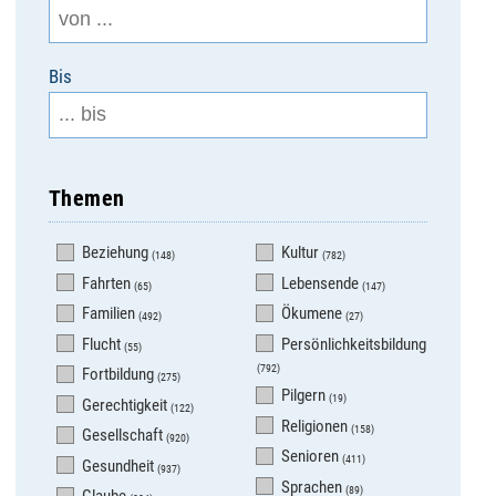
Bis
Themen
Beziehung
Kultur
(148)
(782)
Fahrten
Lebensende
(65)
(147)
Familien
Ökumene
(492)
(27)
Flucht
Persönlichkeitsbildung
(55)
(792)
Fortbildung
(275)
Pilgern
(19)
Gerechtigkeit
(122)
Religionen
(158)
Gesellschaft
(920)
Senioren
(411)
Gesundheit
(937)
Sprachen
(89)