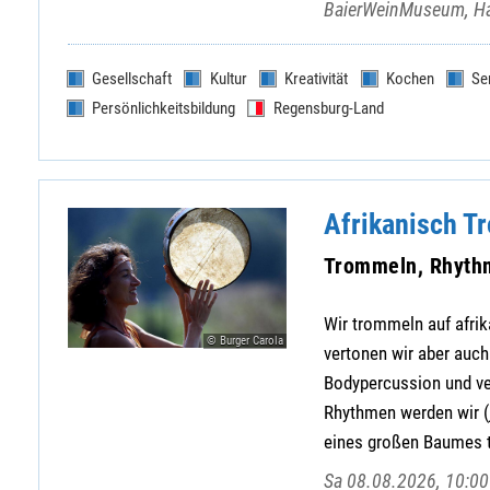
BaierWeinMuseum, Ha
Gesellschaft
Kultur
Kreativität
Kochen
Se
Persönlichkeitsbildung
Regensburg-Land
Afrikanisch 
Trommeln, Rhyth
Wir trommeln auf afr
© Burger Carola
vertonen wir aber auc
Bodypercussion und ver
Rhythmen werden wir (
eines großen Baumes t
Sa 08.08.2026, 10:00 