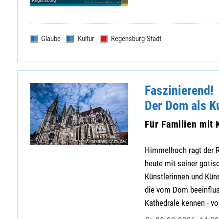
Regensburg
Glaube
Kultur
Regensburg-Stadt
Faszinierend!
Der Dom als K
Für Familien mit 
© pixabay.com/de/
Himmelhoch ragt der R
heute mit seiner gotis
Künstlerinnen und Küns
die vom Dom beeinflus
Kathedrale kennen - von