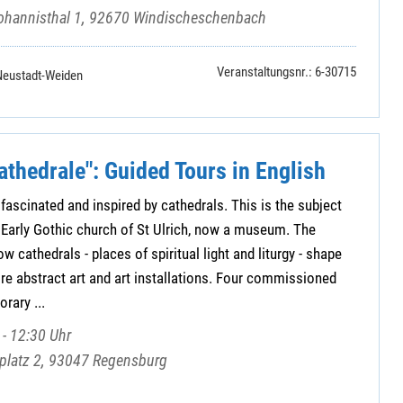
ohannisthal 1, 92670 Windischeschenbach
Veranstaltungsnr.: 6-30715
Neustadt-Weiden
athedrale": Guided Tours in English
fascinated and inspired by cathedrals. This is the subject
he Early Gothic church of St Ulrich, now a museum. The
w cathedrals - places of spiritual light and liturgy - shape
ire abstract art and art installations. Four commissioned
rary ...
- 12:30 Uhr
mplatz 2, 93047 Regensburg