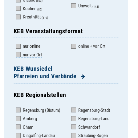
Glaube
(803)
Umwelt
(144)
Kochen
(86)
Kreativität
(319)
KEB Veranstaltungsformat
nur online
online + vor Ort
nur vor Ort
KEB Wunsiedel
Pfarreien und Verbände
KEB Regionalstellen
KEB im Bistum
Pfarrei Nagel
Regensburg
Regensburg (Bistum)
Regensburg-Stadt
Pfarrei Schirnding
Pfarrei Arzberg
Amberg
Regensburg-Land
Pfarrei Schönwald
Pfarrei Brand bei
Cham
Schwandorf
Pfarrei Selb Heilig
Marktredwitz
Geist
Dingolfing-Landau
Straubing-Bogen