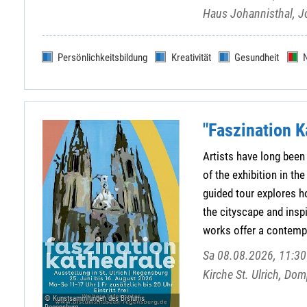
Haus Johannisthal, J
Persönlichkeitsbildung
Kreativität
Gesundheit
"Faszination K
Artists have long been 
of the exhibition in t
guided tour explores ho
the cityscape and insp
works offer a contempo
Sa 08.08.2026, 11:30 
Kirche St. Ulrich, Do
© Kunstsammlungen des Bistums