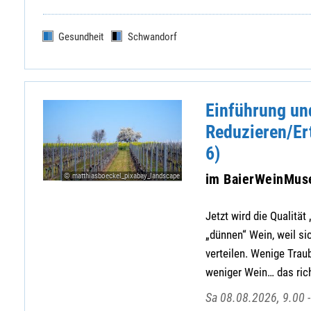
Gesundheit
Schwandorf
Einführung und
Reduzieren/Er
6)
im BaierWeinMu
© matthiasboeckel_pixabay_landscape
Jetzt wird die Qualitä
„dünnen“ Wein, weil si
verteilen. Wenige Trau
weniger Wein… das ric
Sa 08.08.2026, 9.00 -