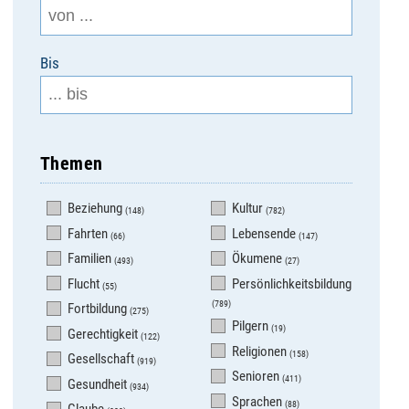
Bis
Themen
Beziehung
Kultur
(148)
(782)
Fahrten
Lebensende
(66)
(147)
Familien
Ökumene
(493)
(27)
Flucht
Persönlichkeitsbildung
(55)
(789)
Fortbildung
(275)
Pilgern
(19)
Gerechtigkeit
(122)
Religionen
(158)
Gesellschaft
(919)
Senioren
(411)
Gesundheit
(934)
Sprachen
(88)